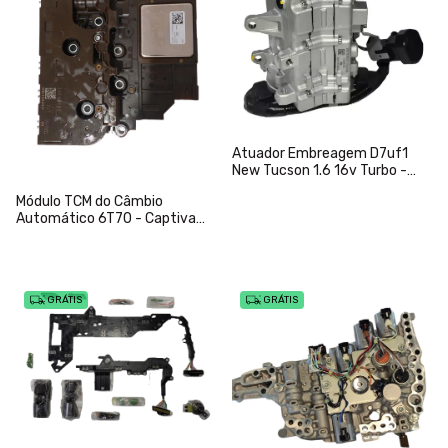
Atuador Embreagem D7uf1
New Tucson 1.6 16v Turbo -
Original
Módulo TCM do Câmbio
Automático 6T70 - Captiva
3.6 2008 a 2010 - 24243095
GRÁTIS
GRÁTIS