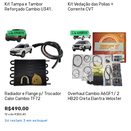
Kit Tampa e Tambor
Kit Vedação das Polias +
Reforçado Cambio U341
Corrente CVT
Corolla 1.8
GRÁTIS
GRÁTIS
Radiador e Flange p/ Trocador
Overhaul Cambio A6GF1 / 2
Calor Cambio TF72
HB20 Creta Elantra Veloster
R$490,00
12
x
de
R$50,40
Só restam
3
em estoque!