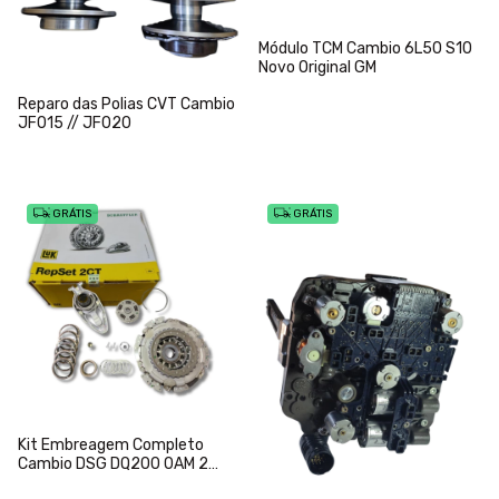
Módulo TCM Cambio 6L50 S10
Novo Original GM
Reparo das Polias CVT Cambio
JF015 // JF020
GRÁTIS
GRÁTIS
Kit Embreagem Completo
Cambio DSG DQ200 0AM 2
Geração LuK