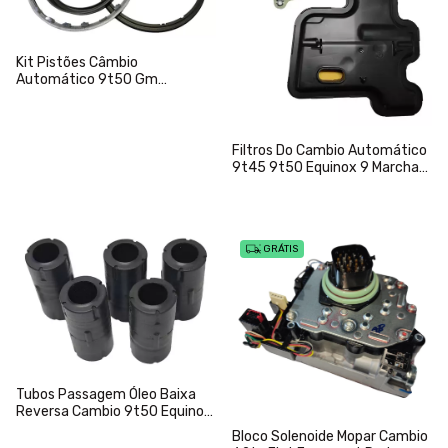
Kit Pistões Câmbio
Automático 9t50 Gm
Chevrolet Equinox 1.5t
Filtros Do Cambio Automático
9t45 9t50 Equinox 9 Marchas
4wd
GRÁTIS
Tubos Passagem Óleo Baixa
Reversa Cambio 9t50 Equinox
2018 - 2020
Bloco Solenoide Mopar Cambio