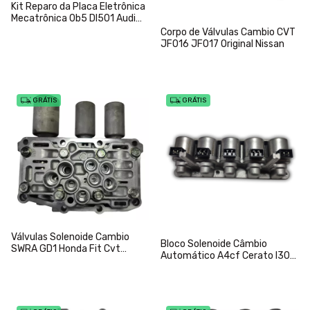
Kit Reparo da Placa Eletrônica
Mecatrônica 0b5 Dl501 Audi
A4 A6 Q5 Dsg
Corpo de Válvulas Cambio CVT
JF016 JF017 Original Nissan
GRÁTIS
GRÁTIS
Válvulas Solenoide Cambio
Bloco Solenoide Câmbio
SWRA GD1 Honda Fit Cvt
Automático A4cf Cerato I30
Automático 2003-2008
Hb20