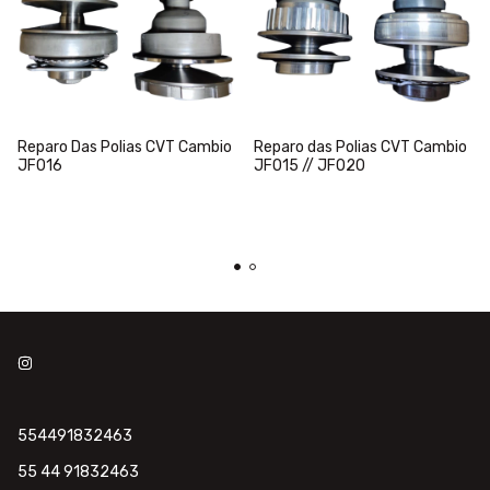
Reparo Das Polias CVT Cambio
Reparo das Polias CVT Cambio
JF016
JF015 // JF020
554491832463
55 44 91832463