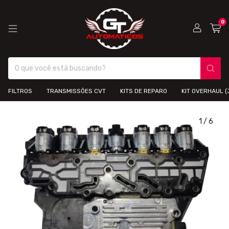
0
FILTROS
TRANSMISSÕES CVT
KITS DE REPARO
KIT OVERHAUL 
1
/
6