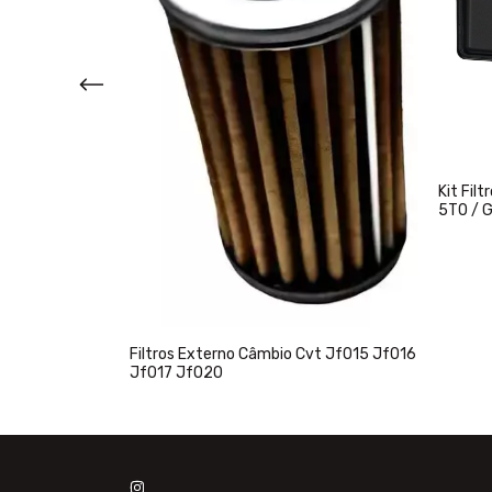
Kit Fil
5T0 / 
T K120 Toyota
Filtros Externo Câmbio Cvt Jf015 Jf016
Jf017 Jf020