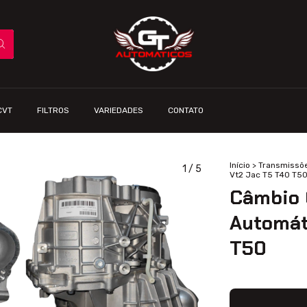
CVT
FILTROS
VARIEDADES
CONTATO
Início
>
Transmissõ
1
/
5
Vt2 Jac T5 T40 T5
Câmbio 
Automát
T50