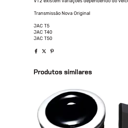
VT2 existem variações dependendo do veic
Transmissão Nova Original
JAC T5
JAC T40
JAC T50
Produtos similares