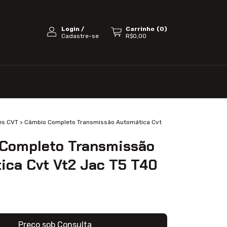
Login
/
Carrinho
(
0
)
Cadastre-se
R$0,00
es CVT
>
Câmbio Completo Transmissão Automática Cvt
0
Completo Transmissão
ica Cvt Vt2 Jac T5 T40