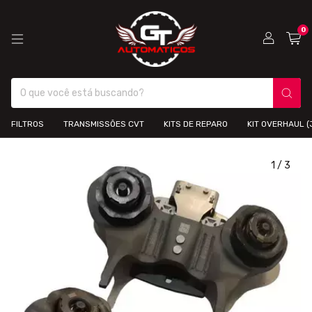
0
FILTROS
TRANSMISSÕES CVT
KITS DE REPARO
KIT OVERHAUL 
1
/
3