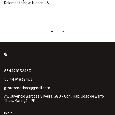
Rolamento New Tucson 1.6
Turbo D7uf1
554491832463
55 44 91832463
gtautomaticos@gmail.com
Av. Juvêncio Barbosa Silveira, 380 - Conj. Hab. Joao de Barro
Thais, Maringá - PR
Início